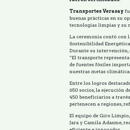
Transportes Verasay
fu
buenas prácticas en su op
tecnologías limpias y su 
La ceremonia contó con la
Sostenibilidad Energética
Durante su intervención, 
“El transporte representa
de fuentes fósiles import
nuestras metas climáticas
Entre los logros destaca
650 socios, la ejecución d
450 beneficiarios a travé
pertenecen a regiones, re
El equipo de Giro Limpio,
Jara y Camila Adasme, re
eficiente e innovador.