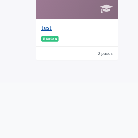
test
Básico
0
pasos