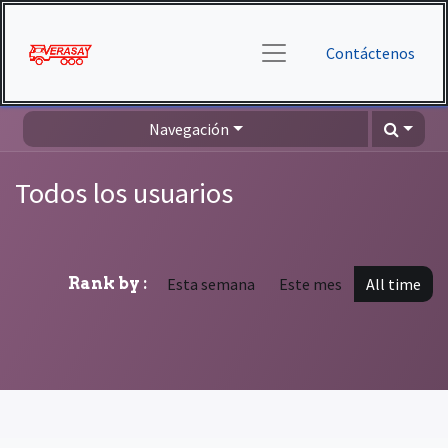
Contáctenos
Navegación
Todos los usuarios
Rank by :
Esta semana
Este mes
All time