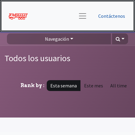
Contáctenos
Navegación
Todos los usuarios
Rank by :
Esta semana
Este mes
All time